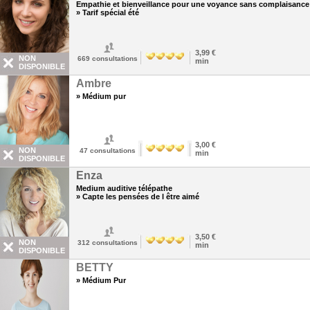
Empathie et bienveillance pour une voyance sans complaisance
» Tarif spécial été
3,99 €
NON
669
consultations
min
DISPONIBLE
Ambre
» Médium pur
3,00 €
NON
47
consultations
min
DISPONIBLE
Enza
Medium auditive télépathe
» Capte les pensées de l être aimé
3,50 €
NON
312
consultations
min
DISPONIBLE
BETTY
» Médium Pur