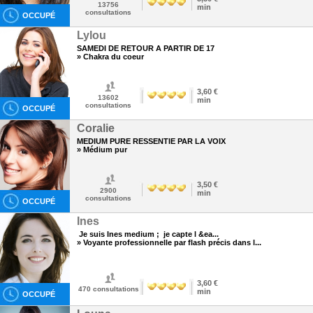
13756
min
consultations
OCCUPÉ
Lylou
SAMEDI DE RETOUR A PARTIR DE 17
» Chakra du coeur
3,60 €
13602
min
consultations
OCCUPÉ
Coralie
MEDIUM PURE RESSENTIE PAR LA VOIX
» Médium pur
3,50 €
2900
min
consultations
OCCUPÉ
Ines
Je suis Ines medium ; je capte l &ea...
» Voyante professionnelle par flash précis dans l...
3,60 €
470
consultations
min
OCCUPÉ