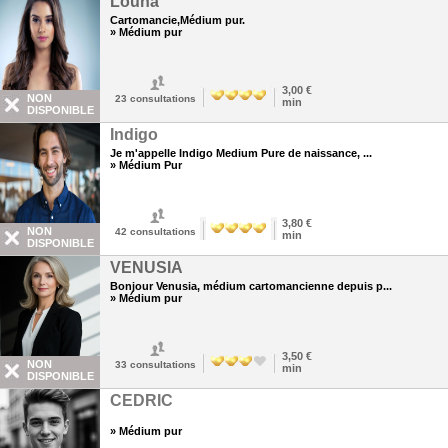
Louna
Cartomancie,Médium pur.
» Médium pur
3,00 €
NON
23
consultations
min
DISPONIBLE
Indigo
Je m'appelle Indigo Medium Pure de naissance, ...
» Médium Pur
3,80 €
NON
42
consultations
min
DISPONIBLE
VENUSIA
Bonjour Venusia, médium cartomancienne depuis p...
» Médium pur
3,50 €
NON
33
consultations
min
DISPONIBLE
CEDRIC
» Médium pur