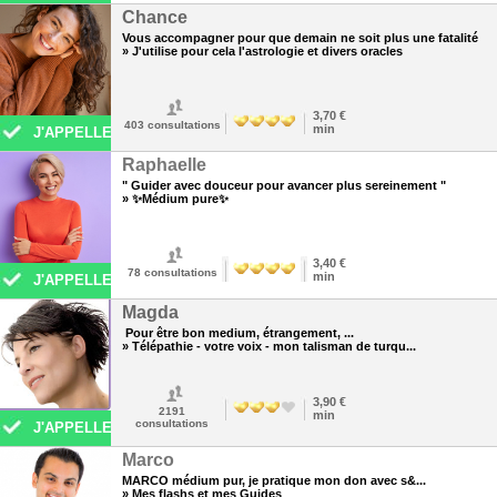
Chance
Vous accompagner pour que demain ne soit plus une fatalité
» J'utilise pour cela l'astrologie et divers oracles
3,70 €
403
consultations
min
J'APPELLE
Raphaelle
" Guider avec douceur pour avancer plus sereinement "
» ✨Médium pure✨
3,40 €
78
consultations
min
J'APPELLE
Magda
Pour être bon medium, étrangement, ...
» Télépathie - votre voix - mon talisman de turqu...
3,90 €
2191
min
consultations
J'APPELLE
Marco
MARCO médium pur, je pratique mon don avec s&...
» Mes flashs et mes Guides