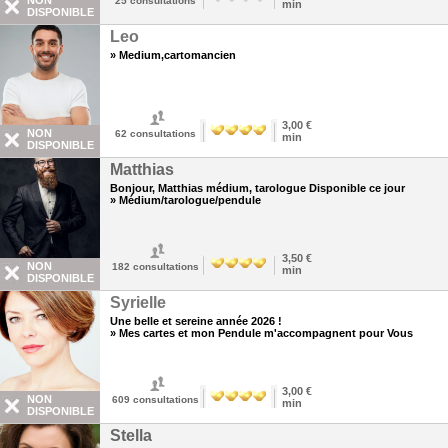
NON
25
consultations
min
DISPONIBLE
Leo
» Medium,cartomancien
3,00 €
NON
62
consultations
min
DISPONIBLE
Matthias
Bonjour, Matthias médium, tarologue Disponible ce jour
» Médium/tarologue/pendule
3,50 €
NON
182
consultations
min
DISPONIBLE
Syrielle
Une belle et sereine année 2026 !
» Mes cartes et mon Pendule m'accompagnent pour Vous
3,00 €
NON
609
consultations
min
DISPONIBLE
Stella