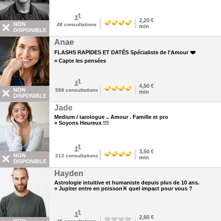
2,20 €
NON
48
consultations
min
DISPONIBLE
Anae
FLASHS RAPIDES ET DATÉS Spécialiste de l'Amour ❤️
» Capte les pensées
4,50 €
NON
588
consultations
min
DISPONIBLE
Jade
Medium / tarologue .. Amour . Famille et pro
» Soyons Heureux !!!
3,50 €
NON
213
consultations
min
DISPONIBLE
Hayden
Astrologie intuitive et humaniste depuis plus de 10 ans.
» Jupiter entre en poisson♓ quel impact pour vous ?
2,60 €