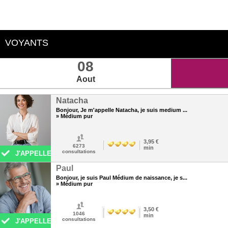
VOYANTS
08
Aout
Natacha
Bonjour, Je m'appelle Natacha, je suis medium ...
» Médium pur
3,95 €
6273
min
consultations
J'APPELLE
Paul
Bonjour, je suis Paul Médium de naissance, je s...
» Médium pur
3,50 €
1046
min
consultations
J'APPELLE