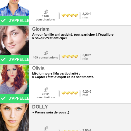
3,20 €
4168
min
consultations
J'APPELLE
Gloriam
Amour famille ami activité, tout participe à l'équilibre
» Savoir c'est anticiper
3,00 €
409
consultations
min
J'APPELLE
Olivia
Médium pure !Ma particularité :
» Capter l'état d'esprit et les sentiments.
4,20 €
2612
min
consultations
J'APPELLE
DOLLY
» Prenez soin de vous :)
3,50 €