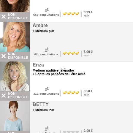
3,99 €
NON
669
consultations
min
DISPONIBLE
Ambre
» Médium pur
3,00 €
NON
47
consultations
min
DISPONIBLE
Enza
Medium auditive télépathe
» Capte les pensées de l être aimé
3,50 €
NON
312
consultations
min
DISPONIBLE
BETTY
» Médium Pur
2,00 €