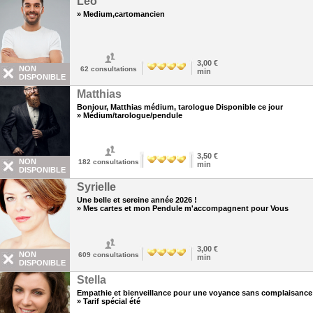
Leo
» Medium,cartomancien
3,00 €
NON
62
consultations
min
DISPONIBLE
Matthias
Bonjour, Matthias médium, tarologue Disponible ce jour
» Médium/tarologue/pendule
3,50 €
NON
182
consultations
min
DISPONIBLE
Syrielle
Une belle et sereine année 2026 !
» Mes cartes et mon Pendule m'accompagnent pour Vous
3,00 €
NON
609
consultations
min
DISPONIBLE
Stella
Empathie et bienveillance pour une voyance sans complaisance
» Tarif spécial été