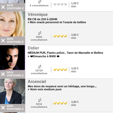
1,99 €
NON
6
consultations
min
DISPONIBLE
Véronique
EN CB de 21H à 22H45
» Mon oracle personnel et l'oracle de belline
3,80 €
6506
min
NON
consultations
DISPONIBLE
Didier
MÉDIUM PUR, Flashs précis , Tarot de Marseille et Belline
» ❤️Dimanche à 9H00 ❤️
3,50 €
10720
min
NON
consultations
DISPONIBLE
Arcenciel
Mes dons de voyance sont un héritage, une longu...
» Votre voix medium pure
3,99 €
9216
min
NON
consultations
DISPONIBLE