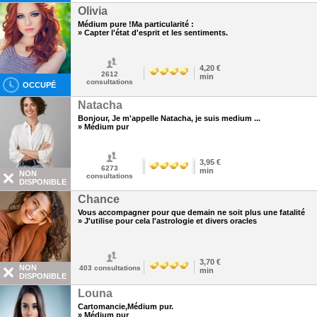
Olivia
Médium pure !Ma particularité :
» Capter l'état d'esprit et les sentiments.
4,20 €
2612
min
consultations
OCCUPÉ
Natacha
Bonjour, Je m'appelle Natacha, je suis medium ...
» Médium pur
3,95 €
6273
min
NON
consultations
DISPONIBLE
Chance
Vous accompagner pour que demain ne soit plus une fatalité
» J'utilise pour cela l'astrologie et divers oracles
3,70 €
NON
403
consultations
min
DISPONIBLE
Louna
Cartomancie,Médium pur.
» Médium pur