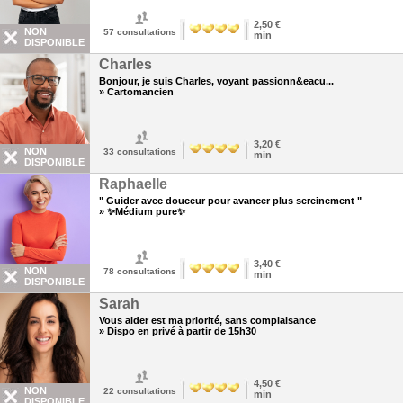
2,50 €
NON
57
consultations
min
DISPONIBLE
Charles
Bonjour, je suis Charles, voyant passionn&eacu...
» Cartomancien
3,20 €
NON
33
consultations
min
DISPONIBLE
Raphaelle
" Guider avec douceur pour avancer plus sereinement "
» ✨Médium pure✨
3,40 €
NON
78
consultations
min
DISPONIBLE
Sarah
Vous aider est ma priorité, sans complaisance
» Dispo en privé à partir de 15h30
4,50 €
NON
22
consultations
min
DISPONIBLE