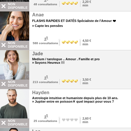
2,20 €
NON
48
consultations
min
DISPONIBLE
Anae
FLASHS RAPIDES ET DATÉS Spécialiste de l'Amour ❤️
» Capte les pensées
4,50 €
NON
588
consultations
min
DISPONIBLE
Jade
Medium / tarologue .. Amour . Famille et pro
» Soyons Heureux !!!
3,50 €
NON
213
consultations
min
DISPONIBLE
Hayden
Astrologie intuitive et humaniste depuis plus de 10 ans.
» Jupiter entre en poisson♓ quel impact pour vous ?
2,60 €
NON
25
consultations
min
DISPONIBLE