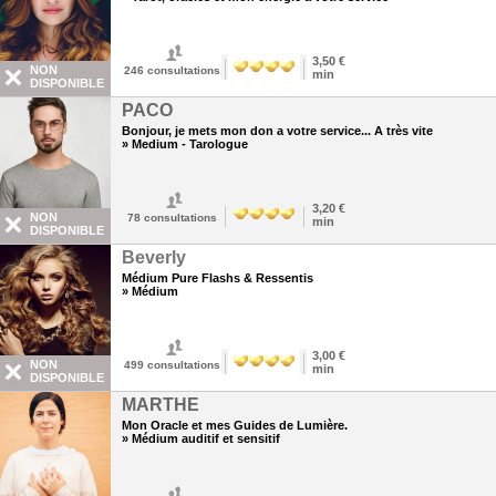
3,50 €
NON
246
consultations
min
DISPONIBLE
PACO
Bonjour, je mets mon don a votre service... A très vite
» Medium - Tarologue
3,20 €
NON
78
consultations
min
DISPONIBLE
Beverly
Médium Pure Flashs & Ressentis
» Médium
3,00 €
NON
499
consultations
min
DISPONIBLE
MARTHE
Mon Oracle et mes Guides de Lumière.
» Médium auditif et sensitif