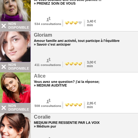
» PRENEZ SOIN DE VOUS
3,40 €
NON
534
consultations
min
DISPONIBLE
Gloriam
Amour famille ami activité, tout participe à l'équilibre
» Savoir c'est anticiper
3,00 €
NON
411
consultations
min
DISPONIBLE
Alice
Vous avez une question? j'ai la réponse;
» MEDIUM AUDITIVE
2,95 €
NON
508
consultations
min
DISPONIBLE
Coralie
MEDIUM PURE RESSENTIE PAR LA VOIX
» Médium pur