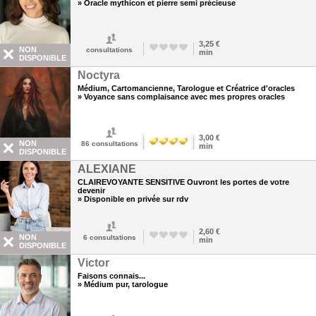
» Oracle mythicon et pierre semi précieuse
3,25 €
NON
consultations
min
DISPONIBLE
Noctyra
Médium, Cartomancienne, Tarologue et Créatrice d'oracles
» Voyance sans complaisance avec mes propres oracles
3,00 €
NON
86
consultations
min
DISPONIBLE
ALEXIANE
CLAIREVOYANTE SENSITIVE Ouvront les portes de votre
devenir
» Disponible en privée sur rdv
2,60 €
NON
6
consultations
min
DISPONIBLE
Victor
Faisons connais...
» Médium pur, tarologue