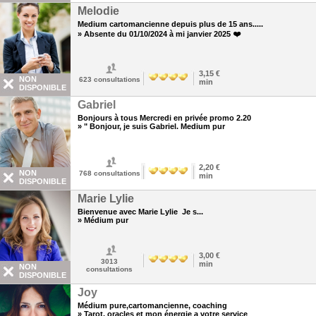
Melodie
Medium cartomancienne depuis plus de 15 ans.....
» Absente du 01/10/2024 à mi janvier 2025 ❤️
3,15 €
NON
623
consultations
min
DISPONIBLE
Gabriel
Bonjours à tous Mercredi en privée promo 2.20
» " Bonjour, je suis Gabriel. Medium pur
2,20 €
NON
768
consultations
min
DISPONIBLE
Marie Lylie
Bienvenue avec Marie Lylie Je s...
» Médium pur
3,00 €
3013
min
NON
consultations
DISPONIBLE
Joy
Médium pure,cartomancienne, coaching
» Tarot, oracles et mon énergie a votre service