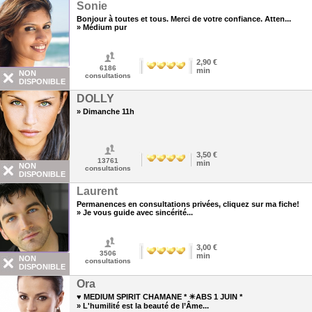
Sonie
Bonjour à toutes et tous. Merci de votre confiance. Atten...
» Médium pur
2,90 €
6186
min
NON
consultations
DISPONIBLE
DOLLY
» Dimanche 11h
3,50 €
13761
min
NON
consultations
DISPONIBLE
Laurent
Permanences en consultations privées, cliquez sur ma fiche!
» Je vous guide avec sincérité...
3,00 €
3506
min
NON
consultations
DISPONIBLE
Ora
♥ MEDIUM SPIRIT CHAMANE * ☀ABS 1 JUIN *
» L'humilité est la beauté de l’Âme...