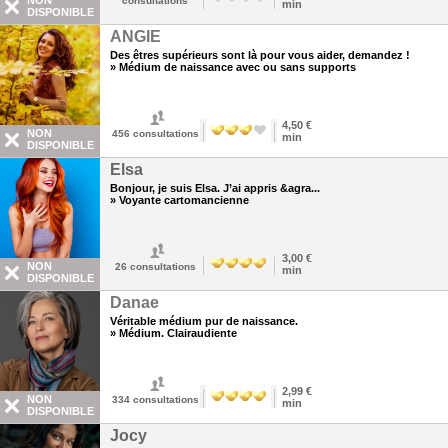
NON
consultations
min
DISPONIBLE
ANGIE
Des êtres supérieurs sont là pour vous aider, demandez !
» Médium de naissance avec ou sans supports
4,50 €
NON
456
consultations
min
DISPONIBLE
Elsa
Bonjour, je suis Elsa. J’ai appris &agra...
» Voyante cartomancienne
3,00 €
NON
26
consultations
min
DISPONIBLE
Danae
Véritable médium pur de naissance.
» Médium. Clairaudiente
2,99 €
NON
334
consultations
min
DISPONIBLE
Jocy