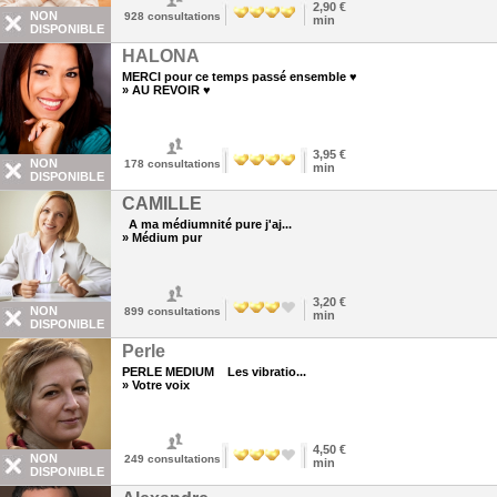
2,90 €
NON
928
consultations
min
DISPONIBLE
HALONA
MERCI pour ce temps passé ensemble ♥
» AU REVOIR ♥
3,95 €
NON
178
consultations
min
DISPONIBLE
CAMILLE
A ma médiumnité pure j'aj...
» Médium pur
3,20 €
NON
899
consultations
min
DISPONIBLE
Perle
PERLE MEDIUM Les vibratio...
» Votre voix
4,50 €
NON
249
consultations
min
DISPONIBLE