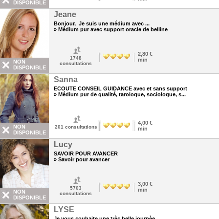
DISPONIBLE
Jeane
Bonjour, Je suis une médium avec ...
» Médium pur avec support oracle de belline
2,80 €
1748
min
NON
consultations
DISPONIBLE
Sanna
ECOUTE CONSEIL GUIDANCE avec et sans support
» Médium pur de qualité, tarologue, sociologue, s...
4,00 €
NON
201
consultations
min
DISPONIBLE
Lucy
SAVOIR POUR AVANCER
» Savoir pour avancer
3,00 €
5703
min
NON
consultations
DISPONIBLE
LYSE
Je vous souhaite une très belle journèe ...