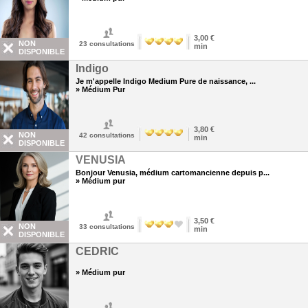
3,00 €
NON
23
consultations
min
DISPONIBLE
Indigo
Je m'appelle Indigo Medium Pure de naissance, ...
» Médium Pur
3,80 €
NON
42
consultations
min
DISPONIBLE
VENUSIA
Bonjour Venusia, médium cartomancienne depuis p...
» Médium pur
3,50 €
NON
33
consultations
min
DISPONIBLE
CEDRIC
» Médium pur