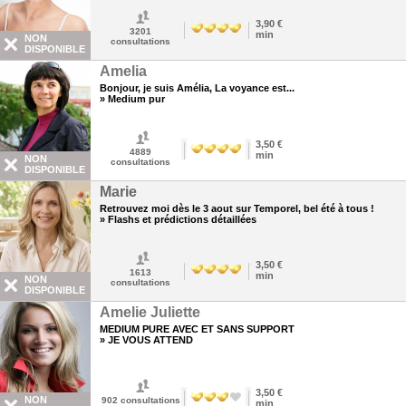
3,90 €
3201
min
NON
consultations
DISPONIBLE
Amelia
Bonjour, je suis Amélia, La voyance est...
» Medium pur
3,50 €
4889
min
NON
consultations
DISPONIBLE
Marie
Retrouvez moi dès le 3 aout sur Temporel, bel été à tous !
» Flashs et prédictions détaillées
3,50 €
1613
min
NON
consultations
DISPONIBLE
Amelie Juliette
MEDIUM PURE AVEC ET SANS SUPPORT
» JE VOUS ATTEND
3,50 €
NON
902
consultations
min