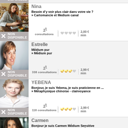
Nina
Besoin d'y voir plus clair dans votre vie ?
» Cartomancie et Medium canal
2,00 €
NON
consultations
min
DISPONIBLE
Estrelle
Médium pur
» Médium pur
2,99 €
NON
338
consultations
min
DISPONIBLE
YEBENA
Bonjour, je suis Yebena, je suis praticienne en ...
» Métaphysique chinoise - clairvoyance
2,99 €
NON
118
consultations
min
DISPONIBLE
Carmen
Bonjour je suis Carmen Médium Sensitive