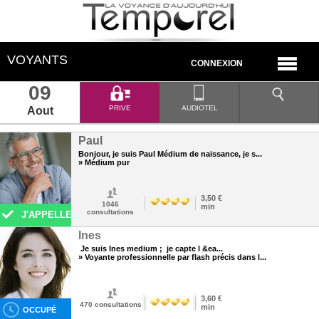
VOYANTS
CONNEXION
09
PRIVE
AUDIOTEL
Aout
Paul
Bonjour, je suis Paul Médium de naissance, je s...
» Médium pur
3,50 €
1046
min
consultations
J'APPELLE
Ines
Je suis Ines medium ; je capte l &ea...
» Voyante professionnelle par flash précis dans l...
3,60 €
470
consultations
min
OCCUPÉ