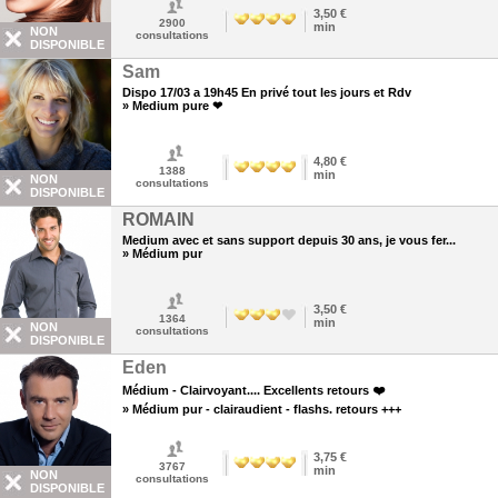
3,50 €
2900
min
NON
consultations
DISPONIBLE
Sam
Dispo 17/03 a 19h45 En privé tout les jours et Rdv
» Medium pure ❤
4,80 €
1388
min
NON
consultations
DISPONIBLE
ROMAIN
Medium avec et sans support depuis 30 ans, je vous fer...
» Médium pur
3,50 €
1364
min
NON
consultations
DISPONIBLE
Eden
Médium - Clairvoyant.... Excellents retours ❤️
» Médium pur - clairaudient - flashs. retours +++
3,75 €
3767
min
NON
consultations
DISPONIBLE