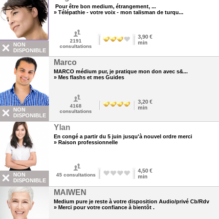
Pour être bon medium, étrangement, ...
» Télépathie - votre voix - mon talisman de turqu...
3,90 €
2191
min
NON
consultations
DISPONIBLE
Marco
MARCO médium pur, je pratique mon don avec s&...
» Mes flashs et mes Guides
3,20 €
4168
min
NON
consultations
DISPONIBLE
Ylan
En congé a partir du 5 juin jusqu'à nouvel ordre merci
» Raison professionnelle
4,50 €
NON
45
consultations
min
DISPONIBLE
MAIWEN
Medium pure je reste à votre disposition Audio/privé Cb/Rdv
» Merci pour votre confiance à bientôt .