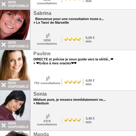
min
NON
consultations
DISPONIBLE
Sabrina
Bienvenue pour une consultation toute e...
» Le Tarot de Marseille
5,00 €
1858
min
NON
consultations
DISPONIBLE
Pauline
DIRECTE et précise je vous guide vers la vérité...❤
» ❤Grâce à mes oracles❤❤
4,00 €
NON
753
consultations
min
DISPONIBLE
Sonia
Médium pure, je ressens immédiatement vo...
» Medium
3,40 €
2319
min
NON
consultations
DISPONIBLE
Magda