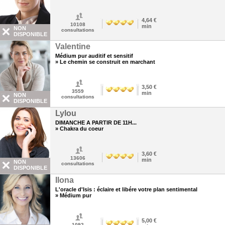
4,64 €
10108
min
NON
consultations
DISPONIBLE
Valentine
Médium pur auditif et sensitif
» Le chemin se construit en marchant
3,50 €
3559
min
NON
consultations
DISPONIBLE
Lylou
DIMANCHE A PARTIR DE 11H...
» Chakra du coeur
3,60 €
13606
min
NON
consultations
DISPONIBLE
Ilona
L'oracle d'Isis : éclaire et libére votre plan sentimental
» Médium pur
5,00 €
1092